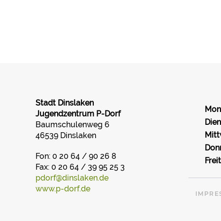
Stadt Dinslaken
Mon
Jugendzentrum P-Dorf
Dien
Baumschulenweg 6
Mit
46539 Dinslaken
Don
Fon: 0 20 64 / 90 26 8
Frei
Fax: 0 20 64 / 39 95 25 3
pdorf@dinslaken.de
www.p-dorf.de
IMPRE